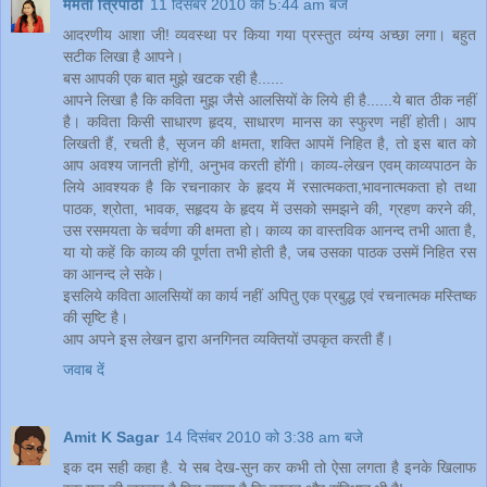
ममता त्रिपाठी
11 दिसंबर 2010 को 5:44 am बजे
आदरणीय आशा जी! व्यवस्था पर किया गया प्रस्तुत व्यंग्य अच्छा लगा। बहुत
सटीक लिखा है आपने।
बस आपकी एक बात मुझे खटक रही है......
आपने लिखा है कि कविता मुझ जैसे आलसियों के लिये ही है......ये बात ठीक नहीं
है। कविता किसी साधारण हृदय, साधारण मानस का स्फुरण नहीं होती। आप
लिखती हैं, रचती है, सृजन की क्षमता, शक्ति आपमें निहित है, तो इस बात को
आप अवश्य जानती होंगी, अनुभव करती होंगी। काव्य-लेखन एवम् काव्यपाठन के
लिये आवश्यक है कि रचनाकार के हृदय में रसात्मकता,भावनात्मकता हो तथा
पाठक, श्रोता, भावक, सहृदय के हृदय में उसको समझने की, ग्रहण करने की,
उस रसमयता के चर्वणा की क्षमता हो। काव्य का वास्तविक आनन्द तभी आता है,
या यो कहें कि काव्य की पूर्णता तभी होती है, जब उसका पाठक उसमें निहित रस
का आनन्द ले सके।
इसलिये कविता आलसियों का कार्य नहीं अपितु एक प्रबुद्ध एवं रचनात्मक मस्तिष्क
की सृष्टि है।
आप अपने इस लेखन द्वारा अनगिनत व्यक्तियों उपकृत करती हैं।
जवाब दें
Amit K Sagar
14 दिसंबर 2010 को 3:38 am बजे
इक दम सही कहा है. ये सब देख-सुन कर कभी तो ऐसा लगता है इनके खिलाफ